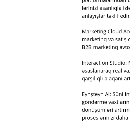
lərinizi asanlıqla i
anlayışlar təklif edir
Marketing Cloud Acc
marketinq və satış 
B2B marketinq avtom
Interaction Studio: 
əsaslanaraq real va
qarşılıqlı əlaqəni a
Eynşteyn AI: Süni i
göndərmə vaxtlarını
dönüşümləri artırmaq
proseslərinizi daha a