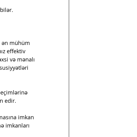
bilər.
ən ən mühüm 
z effektiv 
əxsi və mənalı 
usiyyətləri 
seçimlərinə 
n edir.
lmasına imkan 
ə imkanları 