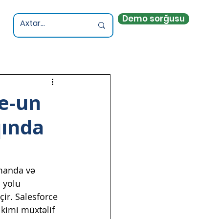
Demo sorğusu
ce-un
qında
amanda və 
 yolu 
ir. Salesforce 
 kimi müxtəlif 