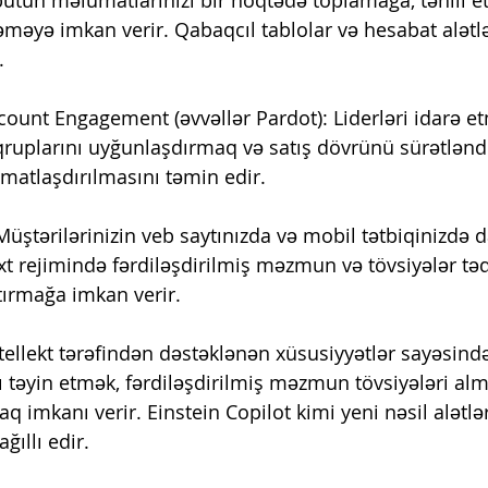
zləməyə imkan verir. Qabaqcıl tablolar və hesabat alətlər
.
ount Engagement (əvvəllər Pardot): Liderləri idarə et
qruplarını uyğunlaşdırmaq və satış dövrünü sürətlən
atlaşdırılmasını təmin edir.
Müştərilərinizin veb saytınızda və mobil tətbiqinizdə 
xt rejimində fərdiləşdirilmiş məzmun və tövsiyələr t
rtırmağa imkan verir.
ntellekt tərəfindən dəstəklənən xüsusiyyətlər sayəsind
 təyin etmək, fərdiləşdirilmiş məzmun tövsiyələri alm
 imkanı verir. Einstein Copilot kimi yeni nəsil alətlə
ğıllı edir.