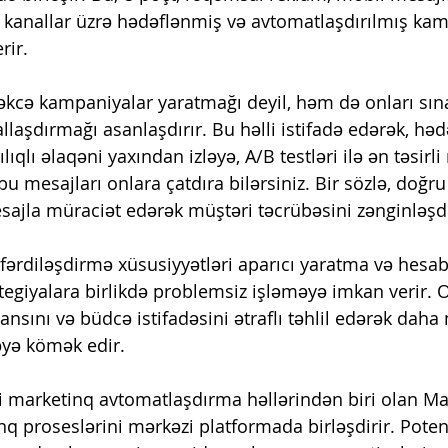
mi kanallar üzrə hədəflənmiş və avtomatlaşdırılmış kam
rir.
əkcə kampaniyalar yaratmağı deyil, həm də onları sı
laşdırmağı asanlaşdırır. Bu həlli istifadə edərək, həd
lıqlı əlaqəni yaxından izləyə, A/B testləri ilə ən təsirli
 mesajları onlara çatdıra bilərsiniz. Bir sözlə, doğru
jla müraciət edərək müştəri təcrübəsini zənginləşdir
 fərdiləşdirmə xüsusiyyətləri aparıcı yaratma və hesa
tegiyalara birlikdə problemsiz işləməyə imkan verir. 
sını və büdcə istifadəsini ətraflı təhlil edərək daha
əyə kömək edir.
 marketinq avtomatlaşdırma həllərindən biri olan Ma
q proseslərini mərkəzi platformada birləşdirir. Poten