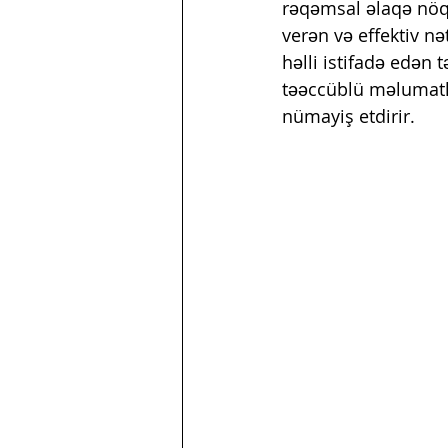
rəqəmsal əlaqə nöqt
verən və effektiv nət
həlli istifadə edən t
təəccüblü məlumatlar
nümayiş etdirir.