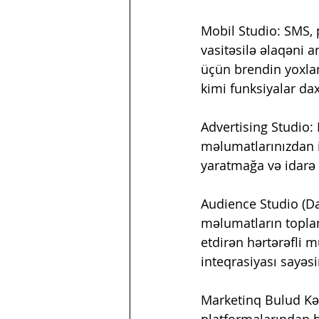
Mobil Studio: SMS, p
vasitəsilə əlaqəni 
üçün brendin yoxlan
kimi funksiyalar dax
Advertising Studio:
məlumatlarınızdan 
yaratmağa və idarə
Audience Studio (Da
məlumatların toplan
etdirən hərtərəfli m
inteqrasiyası sayəs
Marketinq Bulud Kəş
platformalarından b