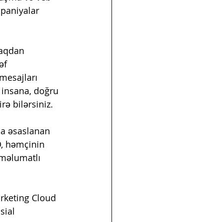
paniyalar 
naqdan 
əf 
 mesajları 
 insana, doğru 
ə bilərsiniz.
ba əsaslanan 
O, həmçinin 
 məlumatlı 
rketing Cloud 
sial 