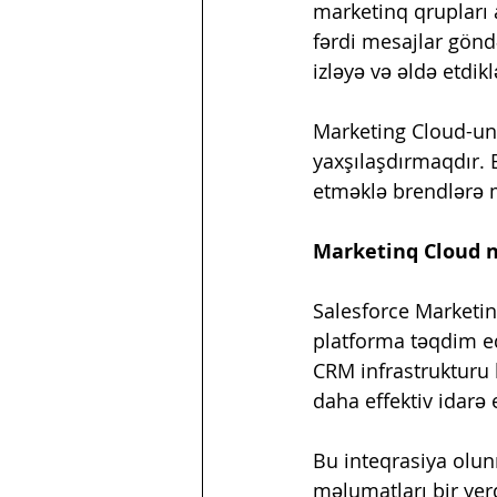
marketinq qrupları 
fərdi mesajlar gönd
izləyə və əldə etdikl
Marketing Cloud-un 
yaxşılaşdırmaqdır. B
etməklə brendlərə m
Marketinq Cloud n
Salesforce Marketin
platforma təqdim edi
CRM infrastrukturu 
daha effektiv idarə
Bu inteqrasiya olu
məlumatları bir yer