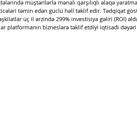
ələrində müştərilərlə mənalı qarşılıqlı əlaqə yaratm
icələri təmin edən güclü həll təklif edir. Tədqiqat göst
əşkilatlar üç il ərzində 299% investisiya gəliri (ROI) əld
 platformanın bizneslərə təklif etdiyi iqtisadi dəyəri