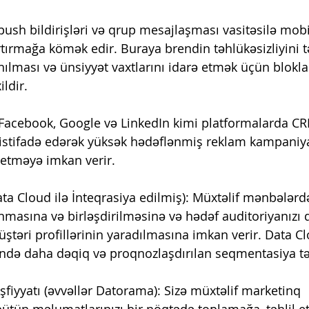
ush bildirişləri və qrup mesajlaşması vasitəsilə mobil
artırmağa kömək edir. Buraya brendin təhlükəsizliyini
ılması və ünsiyyət vaxtlarını idarə etmək üçün blokl
ildir.
 Facebook, Google və LinkedIn kimi platformalarda C
istifadə edərək yüksək hədəflənmiş reklam kampaniya
 etməyə imkan verir.
ta Cloud ilə İnteqrasiya edilmiş): Müxtəlif mənbələrd
masına və birləşdirilməsinə və hədəf auditoriyanızı 
üştəri profillərinin yaradılmasına imkan verir. Data C
ində daha dəqiq və proqnozlaşdırılan seqmentasiya tək
fiyyatı (əvvəllər Datorama): Sizə müxtəlif marketinq 
ütün məlumatlarınızı bir nöqtədə toplamağa, təhlil e