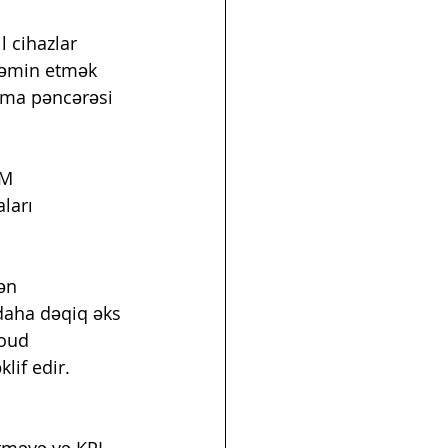
 cihazlar 
 təmin etmək 
ama pəncərəsi 
RM 
ları 
ən 
daha dəqiq əks 
loud 
lif edir.
tməyə və KPI-