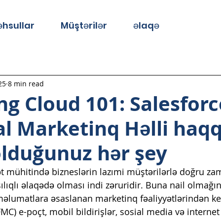
hsullar
Müştərilər
əlaqə
25
8 min read
g Cloud 101: Salesfor
l Marketinq Həlli haq
olduğunuz hər şey
ət mühitində bizneslərin lazımi müştərilərlə doğru z
lıqlı əlaqədə olması indi zəruridir. Buna nail olmağın
 məlumatlara əsaslanan marketinq fəaliyyətlərindən keç
C) e-poçt, mobil bildirişlər, sosial media və internet