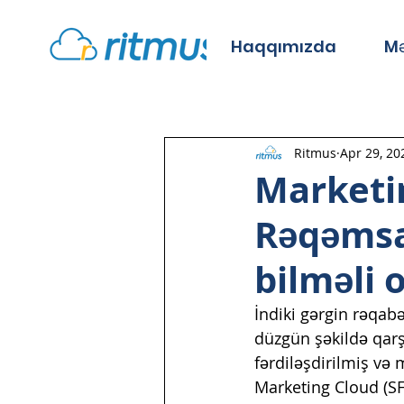
Haqqımızda
Mə
Ritmus
Apr 29, 20
Marketin
Rəqəmsa
bilməli 
İndiki gərgin rəqab
düzgün şəkildə qarşı
fərdiləşdirilmiş və
Marketing Cloud (SFM