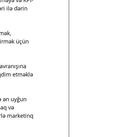
i ilə dərin 
mək, 
dirmək üçün 
davranışına 
əqdim etməklə 
ə ən uyğun 
aq və 
rlə marketinq 