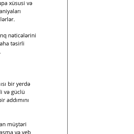
upa xüsusi və 
niyaları 
lərlər.
q nəticələrini 
ha təsirli 
.
sı bir yerdə 
i və güclü 
bir addımını 
an müştəri 
laşma və veb 