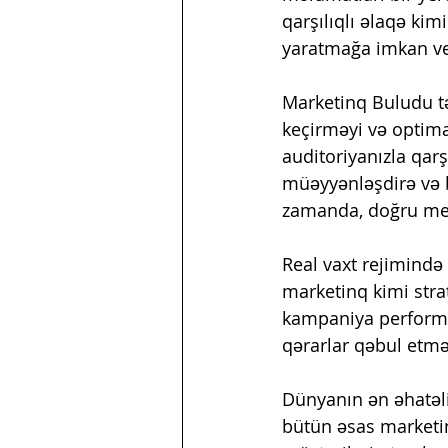
qarşılıqlı əlaqə ki
yaratmağa imkan ve
Marketinq Buludu t
keçirməyi və optimal
auditoriyanızla qarşı
müəyyənləşdirə və bu
zamanda, doğru mesa
Real vaxt rejimində
marketinq kimi stra
kampaniya performan
qərarlar qəbul etm
Dünyanın ən əhatəli
bütün əsas marketin