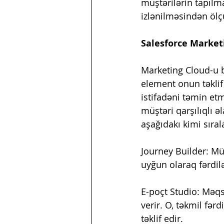
müştərilərin tapılm
izlənilməsindən ölç
Salesforce Marketi
Marketing Cloud-u 
element onun təklif 
istifadəni təmin et
müştəri qarşılıqlı 
aşağıdakı kimi sıral
Journey Builder: Müş
uyğun olaraq fərdilə
E-poçt Studio: Məqs
verir. O, təkmil fə
təklif edir.