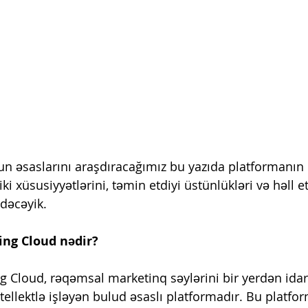
n əsaslarını araşdıracağımız bu yazıda platformanın
iki xüsusiyyətlərini, təmin etdiyi üstünlükləri və həll et
dəcəyik.
ing Cloud nədir?
g Cloud, rəqəmsal marketinq səylərini bir yerdən ida
ellektlə işləyən bulud əsaslı platformadır. Bu platfor