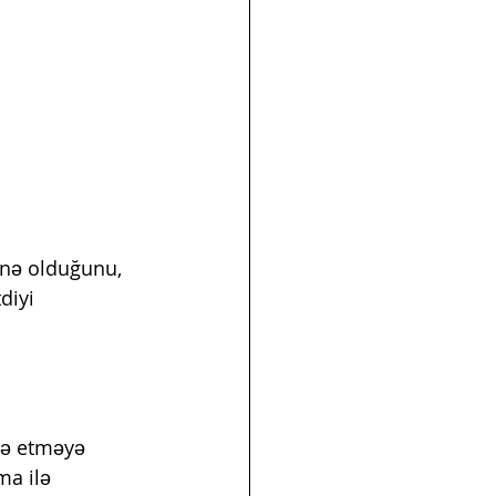
 nə olduğunu, 
diyi 
rə etməyə 
ma ilə 