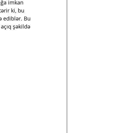
ağa imkan 
ərir ki, bu 
ə ediblər. Bu 
 açıq şəkildə 