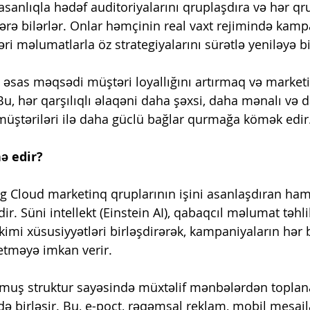
asanlıqla hədəf auditoriyalarını qruplaşdıra və hər qr
ərə bilərlər. Onlar həmçinin real vaxt rejimində kampa
əri məlumatlarla öz strategiyalarını sürətlə yeniləyə bi
əsas məqsədi müştəri loyallığını artırmaq və marketin
u, hər qarşılıqlı əlaqəni daha şəxsi, daha mənalı və da
üştəriləri ilə daha güclü bağlar qurmağa kömək edir
ə edir?
g Cloud marketinq qruplarının işini asanlaşdıran hamı
r. Süni intellekt (Einstein AI), qabaqcıl məlumat təhlil
kimi xüsusiyyətləri birləşdirərək, kampaniyaların hər 
 etməyə imkan verir.
nmuş struktur sayəsində müxtəlif mənbələrdən toplan
də birləşir. Bu, e-poçt, rəqəmsal reklam, mobil mesaj