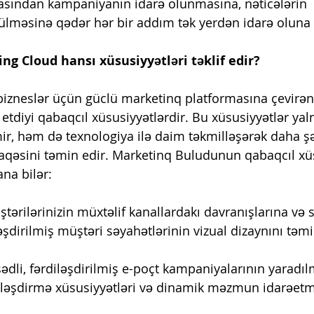
asından kampaniyanın idarə olunmasına, nəticələrin 
ülməsinə qədər hər bir addım tək yerdən idarə oluna 
ng Cloud hansı xüsusiyyətləri təklif edir?
bizneslər üçün güclü marketinq platformasına çevir
etdiyi qabaqcıl xüsusiyyətlərdir. Bu xüsusiyyətlər yalnı
mir, həm də texnologiya ilə daim təkmilləşərək daha ş
əlaqəsini təmin edir. Marketinq Buludunun qabaqcıl xüs
ana bilər:
tərilərinizin müxtəlif kanallardakı davranışlarına və 
şdirilmiş müştəri səyahətlərinin vizual dizaynını təmi
ədli, fərdiləşdirilmiş e-poçt kampaniyalarının yaradı
rdiləşdirmə xüsusiyyətləri və dinamik məzmun idarəetm