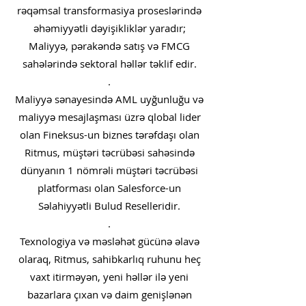
rəqəmsal transformasiya proseslərində
əhəmiyyətli dəyişikliklər yaradır;
Maliyyə, pərakəndə satış və FMCG
sahələrində sektoral həllər təklif edir.
.
Maliyyə sənayesində AML uyğunluğu və
maliyyə mesajlaşması üzrə qlobal lider
olan Fineksus-un biznes tərəfdaşı olan
Ritmus, müştəri təcrübəsi sahəsində
dünyanın 1 nömrəli müştəri təcrübəsi
platforması olan Salesforce-un
Səlahiyyətli Bulud Reselleridir.
.
Texnologiya və məsləhət gücünə əlavə
olaraq, Ritmus, sahibkarlıq ruhunu heç
vaxt itirməyən, yeni həllər ilə yeni
bazarlara çıxan və daim genişlənən