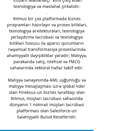
"Etibarlı Məsləhətçi" kimi çıxış edən
texnologiya və məsləhət şirkətidir.
.
Ritmus bir çox platformada biznes
proqramları hazırlayır və proses bilikləri,
texnologiya arxitekturaları, texnologiya
yerləşdirmə təcrübəsi və texnologiya
bilikləri hovuzu ilə aparıcı qurumların
rəqəmsal transformasiya proseslərində
əhəmiyyətli dəyişikliklər yaradır; Maliyyə,
pərakəndə satış, istehsal və FMCG
sahələrində sektoral həllər təklif edir.
.
Maliyyə sənayesində AML uyğunluğu və
maliyyə mesajlaşması üzrə qlobal lider
olan Fineksus-un biznes tərəfdaşı olan
Ritmus, müştəri təcrübəsi sahəsində
dünyanın 1 nömrəli müştəri təcrübəsi
platforması olan Salesforce-un
Səlahiyyətli Bulud Reselleridir.