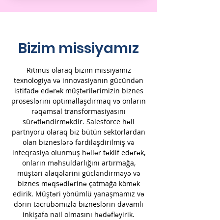
Bizim missiyamız
Ritmus olaraq bizim missiyamız
texnologiya və innovasiyanın gücündən
istifadə edərək müştərilərimizin biznes
proseslərini optimallaşdırmaq və onların
rəqəmsal transformasiyasını
sürətləndirməkdir. Salesforce həll
partnyoru olaraq biz bütün sektorlardan
olan bizneslərə fərdiləşdirilmiş və
inteqrasiya olunmuş həllər təklif edərək,
onların məhsuldarlığını artırmağa,
müştəri əlaqələrini gücləndirməyə və
biznes məqsədlərinə çatmağa kömək
edirik. Müştəri yönümlü yanaşmamız və
dərin təcrübəmizlə bizneslərin davamlı
inkişafa nail olmasını hədəfləyirik.