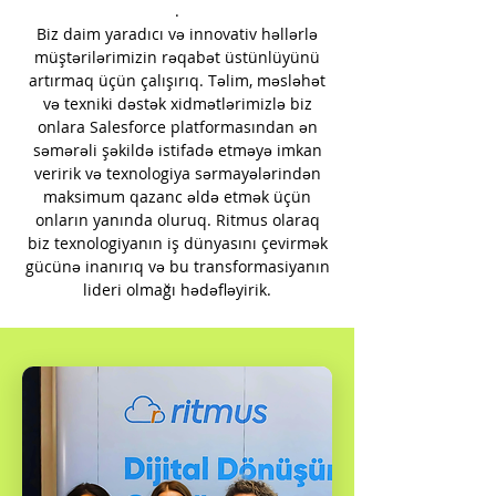
.
Biz daim yaradıcı və innovativ həllərlə
müştərilərimizin rəqabət üstünlüyünü
artırmaq üçün çalışırıq. Təlim, məsləhət
və texniki dəstək xidmətlərimizlə biz
onlara Salesforce platformasından ən
səmərəli şəkildə istifadə etməyə imkan
veririk və texnologiya sərmayələrindən
maksimum qazanc əldə etmək üçün
onların yanında oluruq. Ritmus olaraq
biz texnologiyanın iş dünyasını çevirmək
gücünə inanırıq və bu transformasiyanın
lideri olmağı hədəfləyirik.