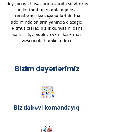
dəyişən iş ehtiyaclarına sürətli və effektiv
həllər təqdim edərək rəqəmsal
transformasiya səyahətlərinin hər
addımında onların yanında olacağıq.
Ritmus olaraq biz iş dünyasını daha
səmərəli, əlaqəli və yenilikçi etmək
vizyonu ilə hərəkət edirik.
Bizim dəyərlərimiz
Biz dairəvi komandayıq.