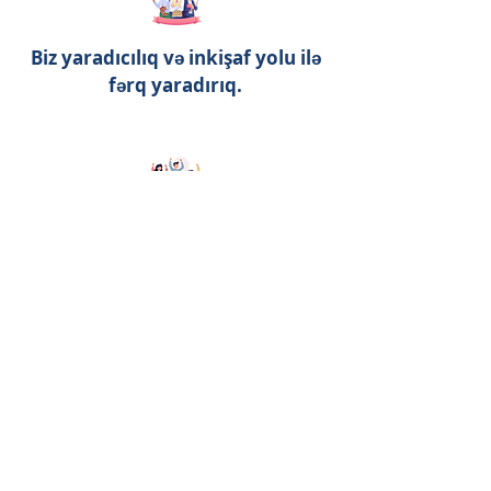
Biz yaradıcılıq və inkişaf yolu ilə
fərq yaradırıq.
Biz açıq ünsiyyətə inanırıq.
Əvvəlcə insan deyirik.