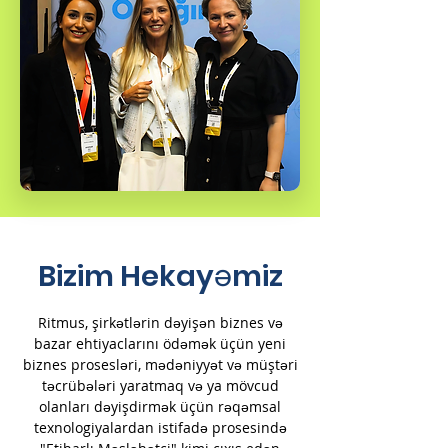
Bizim Hekayəmiz
Ritmus, şirkətlərin dəyişən biznes və
bazar ehtiyaclarını ödəmək üçün yeni
biznes prosesləri, mədəniyyət və müştəri
təcrübələri yaratmaq və ya mövcud
olanları dəyişdirmək üçün rəqəmsal
texnologiyalardan istifadə prosesində