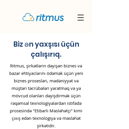
Biz ən yaxşısı üçün
çalışırıq.
Ritmus, şirkətlərin dəyişən biznes və
bazar ehtiyaclarını ödəmək üçün yeni
biznes prosesləri, mədəniyyət və
müştəri təcrübələri yaratmaq və ya
mövcud olanları dəyişdirmək üçün
rəqəmsal texnologiyalardan istifadə
prosesində "Etibarlı Məsləhətçi" kimi
çıxış edən texnologiya və məsləhət
şirkətidir.