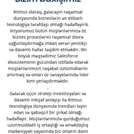
Ritmus olaraq, gələcəyin rəqəmsal
dünyasında bizneslərin ən etibarlı
texnologiya tərəfdaşı olmağı hədəfləyirik.
Vizyonumuz bütün müştərilərimizə öz
biznes proseslərini rəqəmsal dövrə
uyğunlaşdırmağa imkan verən yenilikçi
və davamlı həllər təqdim etməkdir. Ən
böyük məqsədimiz Salesforce
ekosisteminin gücündən istifadə edərək
müştərilərimizin rəqabət üstünlüklərini
artırmaq və onları öz sənayelərində lider
kimi yerləşdirməkdir.
.
Gələcək üçün strateji investisiyaları və
davamlı inkişaf anlayışı ilə Ritmus
texnologiya dünyasında trendləri təyin
edən və qabaqcıl bir şirkət olmağı
hədəfləyir. Müştərilərimizlə qurduğumuz
uzunmüddətli iş ortaqlığı və əməkdaşlıq
mədəniyyəti sayəsində biz onların daim