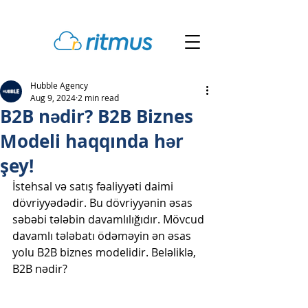
Hubble Agency
Aug 9, 2024
2 min read
B2B nədir? B2B Biznes
Modeli haqqında hər
şey!
İstehsal və satış fəaliyyəti daimi 
dövriyyədədir. Bu dövriyyənin əsas 
səbəbi tələbin davamlılığıdır. Mövcud 
davamlı tələbatı ödəməyin ən əsas 
yolu B2B biznes modelidir. Beləliklə, 
B2B nədir?