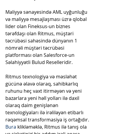
Maliyyə sənayesində AML uyğunluğu 
və maliyyə mesajlaşması üzrə qlobal 
lider olan Fineksus-un biznes 
tərəfdaşı olan Ritmus, müştəri 
təcrübəsi sahəsində dünyanın 1 
nömrəli müştəri təcrübəsi 
platforması olan Salesforce-un 
Səlahiyyətli Bulud Reselleridir.
Ritmus texnologiya və məsləhət 
gücünə əlavə olaraq, sahibkarlıq 
ruhunu heç vaxt itirməyən və yeni 
bazarlara yeni həll yolları ilə daxil 
olaraq daim genişlənən 
texnologiyaları ilə irəliləyən etibarlı 
rəqəmsal transformasiya iş ortağıdır. 
Bura
 klikləməklə, Ritmus ilə tanış ola 