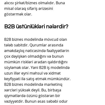
alıcısı şirkət/biznes olmalıdır. Buna 
misal olaraq sifariş ərizəsini 
göstərmək olar.
B2B üstünlükləri nələrdir?
B2B biznes modelində mövcud olan 
tələb sabitdir. Qurumlar arasında 
əməkdaşlıq nəticəsində fəaliyyətlərin 
çox dəyişkən olmadığını və bunun 
mümkün riskləri aradan qaldırdığını 
söyləmək olar. Yəni B2B iş modelində 
uzun illər eyni məhsul və xidmət 
keyfiyyəti ilə satış etmək mümkündür.
B2B biznes modelində marketinq 
xərcləri yüksək deyil. Bu, birbaşa 
qiymətlərdə özünü göstərən bir 
vəziyyətdir. Bunun əsas səbəbi odur 