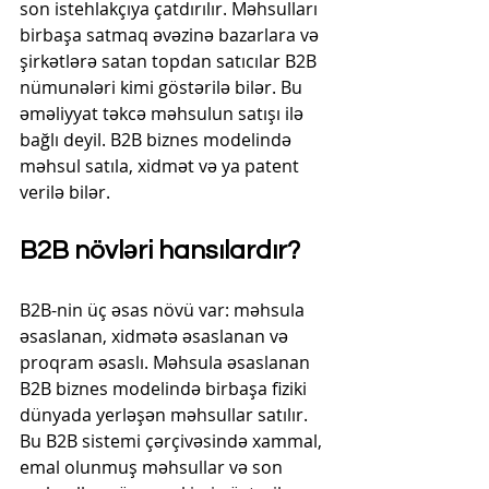
son istehlakçıya çatdırılır. Məhsulları 
birbaşa satmaq əvəzinə bazarlara və 
şirkətlərə satan topdan satıcılar B2B 
nümunələri kimi göstərilə bilər. Bu 
əməliyyat təkcə məhsulun satışı ilə 
bağlı deyil. B2B biznes modelində 
məhsul satıla, xidmət və ya patent 
verilə bilər.
B2B növləri hansılardır?
B2B-nin üç əsas növü var: məhsula 
əsaslanan, xidmətə əsaslanan və 
proqram əsaslı. Məhsula əsaslanan 
B2B biznes modelində birbaşa fiziki 
dünyada yerləşən məhsullar satılır. 
Bu B2B sistemi çərçivəsində xammal, 
emal olunmuş məhsullar və son 