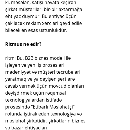
ki, məsələn, satışı həyata keçirən 
şirkət müştəriləri bir-bir axtarmağa 
ehtiyac duymur. Bu ehtiyac üçün 
çəkiləcək reklam xərcləri qeyd edilə 
biləcək ən əsas üstünlükdür.
Ritmus nə edir?
ritm; Bu, B2B biznes modeli ilə 
işləyən və yeni iş prosesləri, 
mədəniyyət və müştəri təcrübələri 
yaratmaq və ya dəyişən şərtlərə 
cavab vermək üçün mövcud olanları 
dəyişdirmək üçün rəqəmsal 
texnologiyalardan istifadə 
prosesində "Etibarlı Məsləhətçi" 
rolunda iştirak edən texnologiya və 
məsləhət şirkətidir. şirkətlərin biznes 
və bazar ehtiyacları.