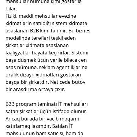
məhsullar nümunə kimi göstərilə 
bilər.
Fiziki, maddi məhsullar əvəzinə 
xidmətlərin satıldığı sistem xidmətə 
əsaslanan B2B kimi tanınır. Bu biznes 
modelində tərəfləri təşkil edən 
şirkətlər xidmətə əsaslanan 
fəaliyyətlər həyata keçirirlər. Sistemi 
başa düşmək üçün verilə biləcək ən 
əsas nümunə, reklam agentliklərinə 
qrafik dizayn xidmətləri göstərən 
başqa bir şirkətdir. Nəticədə bütöv 
bir araşdırma ortaya çıxır.
B2B proqram təminatı İT məhsulları 
satan şirkətlər üçün istifadə olunur. 
Ancaq burada bir vacib məqamı 
xatırlamaq lazımdır. Satılan İT 
məhsulunun həm satıcısı, həm də 