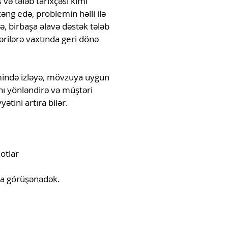
 və tələb tarixçəsi kimi
əng edə, problemin həlli ilə
, birbaşa əlavə dəstək tələb
ərilərə vaxtında geri dönə
jimində izləyə, mövzuya uyğun
nı yönləndirə və müştəri
tini artıra bilər.
otlar
da görüşənədək.