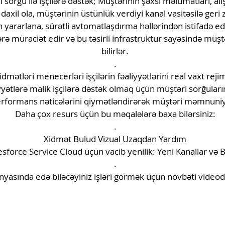
sorğu ilə işçilərə dəstək; Müştərinin şəxsi məlumatları, alış
xil ola, müştərinin üstünlük verdiyi kanal vasitəsilə geri z
ararlana, sürətli avtomatlaşdırma həllərindən istifadə edə
ə müraciət edir və bu təsirli infrastruktur sayəsində müşt
bilirlər.
.
idmətləri menecerləri işçilərin fəaliyyətlərini real vaxt re
yətlərə malik işçilərə dəstək olmaq üçün müştəri sorğuları
erformans nəticələrini qiymətləndirərək müştəri məmnuniyyə
Daha çox resurs üçün bu məqalələrə baxa bilərsiniz:
.
Xidmət Bulud Vizual Uzaqdan Yardım
esforce Service Cloud üçün vacib yenilik: Yeni Kanallar və B
.
nyasında edə biləcəyiniz işləri görmək üçün növbəti video