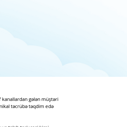
if kanallardan gələn müştəri
unikal təcrübə təqdim edə