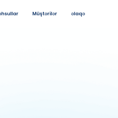
hsullar
Müştərilər
əlaqə