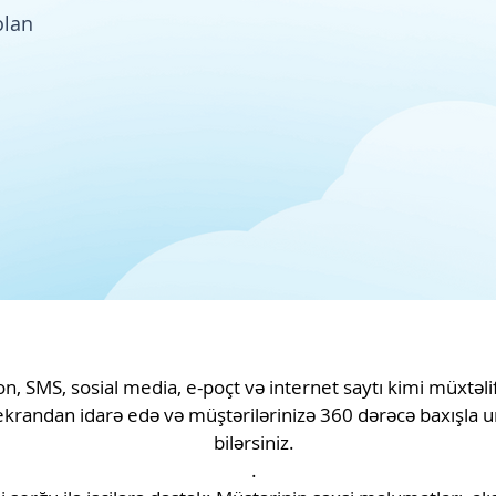
olan
fon, SMS, sosial media, e-poçt və internet saytı kimi müxtəl
 ekrandan idarə edə və müştərilərinizə 360 dərəcə baxışla 
bilərsiniz.
.