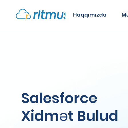
Haqqımızda
Mə
Salesforce
Xidmət Bulud