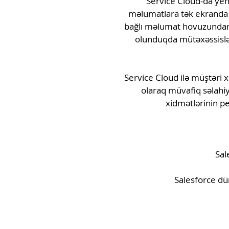
Service Cloud-da yeni 
məlumatlara tək ekranda da
bağlı məlumat hovuzundan y
olunduqda mütəxəssislər
Service Cloud ilə müştəri x
olaraq müvafiq səlahiy
xidmətlərinin p
Sal
Salesforce dü