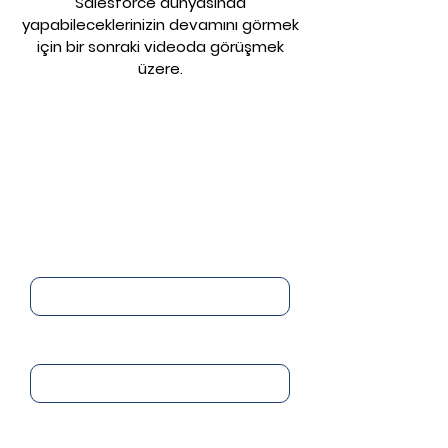
Salesforce dünyasında
yapabileceklerinizin devamını görmek
için bir sonraki videoda görüşmek
üzere.
Salesforce'u
kullanmaya hemen
başlayın.
Adınız
Soyadınız
E-Posta