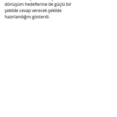
dönüşüm hedeflerine de güçlü bir 
şekilde cevap verecek şekilde 
hazırlandığını gösterdi.
Biz de Ritmus olarak Dreamforce 
2025’ten edindiğimiz değerli 
içgörüleri ve ilhamı, mevcut 
projelerimize ve Agentforce 
çalışmalarımıza hemen yansıtmaya 
başladık. Bu heyecan verici vizyonu, 
müşterilerimize en güncel ve etkili 
çözümlerle sunmaya devam edeceğiz.
Salesforce Innovation Day 
İstanbul
Sponsorları arasında yer aldığımız 
Salesforce Innovation Day, bu yıl 18 