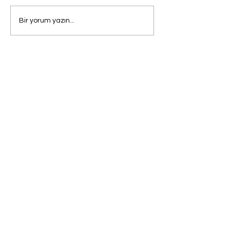
Bir yorum yazın...
Çerez Politikası
Sertifikalarımız
Sahrayıcedit Mahallesi Atatürk Caddesi
No:69 Mesa Koz Kat:9 No:127 Kadıköy-