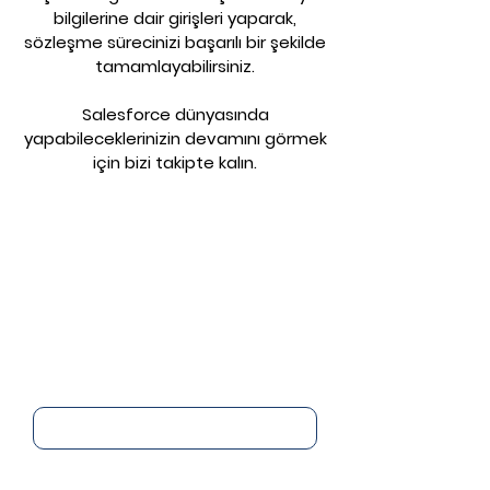
bilgilerine dair girişleri yaparak,
sözleşme sürecinizi başarılı bir şekilde
tamamlayabilirsiniz.
Salesforce dünyasında
yapabileceklerinizin devamını görmek
için bizi takipte kalın.
Salesforce'u
kullanmaya hemen
başlayın.
Adınız
Soyadınız