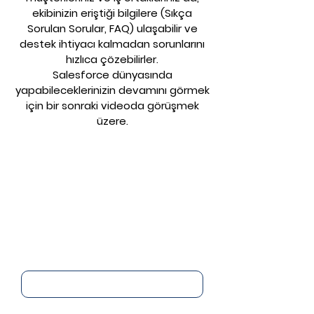
ekibinizin eriştiği bilgilere (Sıkça
Sorulan Sorular, FAQ) ulaşabilir ve
destek ihtiyacı kalmadan sorunlarını
hızlıca çözebilirler.
Salesforce dünyasında
yapabileceklerinizin devamını görmek
için bir sonraki videoda görüşmek
üzere.
Salesforce'u
kullanmaya hemen
başlayın.
Adınız