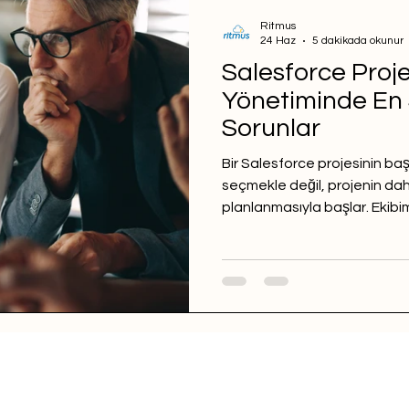
Ritmus
24 Haz
5 dakikada okunur
Salesforce Proje
Yönetiminde En S
Sorunlar
Bir Salesforce projesinin baş
seçmekle değil, projenin da
planlanmasıyla başlar. Ekibi
Technology Officer olarak gö
Salesforce projelerinin yöne
sorunları soru-cevap formatı i