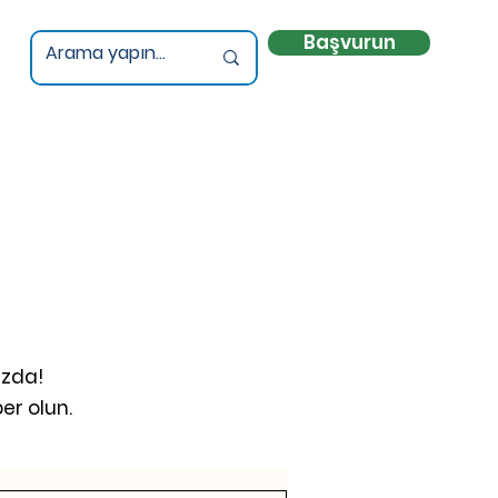
Başvurun
uzda!
er olun.