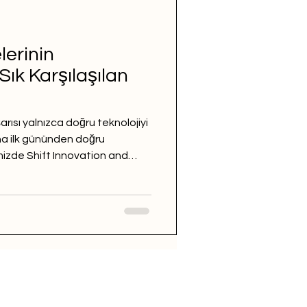
lerinin
ık Karşılaşılan
arısı yalnızca doğru teknolojiyi
ha ilk gününden doğru
mizde Shift Innovation and
rev alan Niko Fenerli ile
timi esnasında karşılaşılan
le ele aldık.