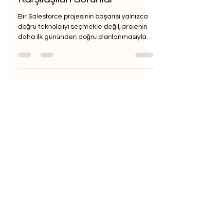
Yönetiminde En Sık
Karşılaşılan Sorunlar
Bir Salesforce projesinin başarısı yalnızca
doğru teknolojiyi seçmekle değil, projenin
daha ilk gününden doğru planlanmasıyla
başlar. Ekibimizde Shift Innovation and
Technology Officer olarak görev alan Niko
Fenerli ile Salesforce projelerinin yönetimi
esnasında karşılaşılan sorunları soru-
cevap formatı ile ele aldık.