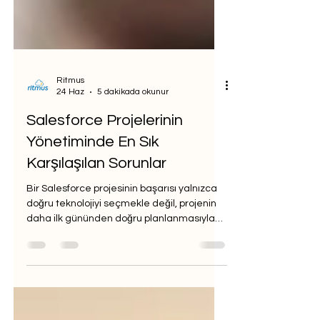
Ritmus
24 Haz
5 dakikada okunur
Salesforce Projelerinin
Yönetiminde En Sık
Karşılaşılan Sorunlar
Bir Salesforce projesinin başarısı yalnızca
doğru teknolojiyi seçmekle değil, projenin
daha ilk gününden doğru planlanmasıyla
başlar. Ekibimizde Shift Innovation and
Technology Officer olarak görev alan Niko
Fenerli ile Salesforce projelerinin yönetimi
esnasında karşılaşılan sorunları soru-
cevap formatı ile ele aldık.