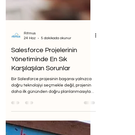
Ritmus
24 Haz
5 dakikada okunur
Salesforce Projelerinin
Yönetiminde En Sık
Karşılaşılan Sorunlar
Bir Salesforce projesinin başarısı yalnızca
doğru teknolojiyi seçmekle değil, projenin
daha ilk gününden doğru planlanmasıyla
başlar. Ekibimizde Shift Innovation and
Technology Officer olarak görev alan Niko
Fenerli ile Salesforce projelerinin yönetimi
esnasında karşılaşılan sorunları soru-
cevap formatı ile ele aldık.