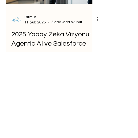
Ritmus
3 dakikada okunur
11 Şub 2025
2025 Yapay Zeka Vizyonu:
Agentic AI ve Salesforce
Gartner’ın 2025 Top Strategic Technology
Trends Raporu’nda, “Agentic AI” devrim
niteliğinde bir kavram olarak karşımıza
çıkıyor.