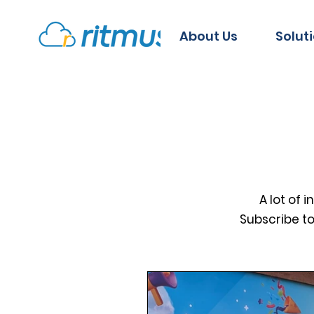
About Us
Solut
A lot of 
Subscribe t