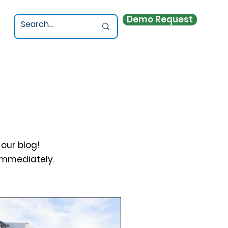
Demo Request
 our blog!
immediately.