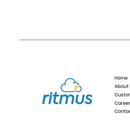
Home
About 
Custo
Caree
Conta